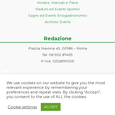
Mostre, Mercati e Fiere
Raduni ed Eventi Sportivi
Sagre ed Eventi Enogastronomici
Archivio Eventi
Redazione
Piazza Navona 45, 00186 – Roma
Tel. 06 902 87455
P.IVA: 12528191005
We use cookies on our website to give you the most
relevant experience by remembering your
preferences and repeat visits. By clicking “Accept”,
you consent to the use of ALL the cookies.
Progetto ideato e gestito dalla Markonet srl - Piazza Navona 45, 00186
Cookie settings
ACCEPT
Roma | PI e CF: 12528191005 | markonetsrl@pec.it |
Credits