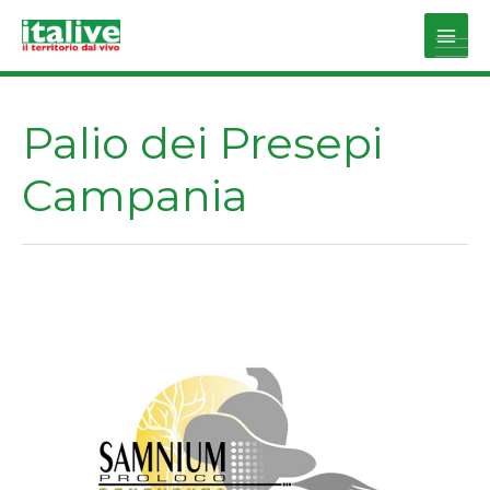
Vai
al
Main
contenuto
Men
Palio dei Presepi
Campania