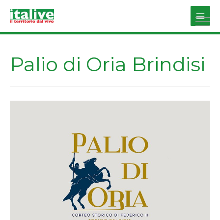
Vai
al
Main
contenuto
Men
Palio di Oria Brindisi