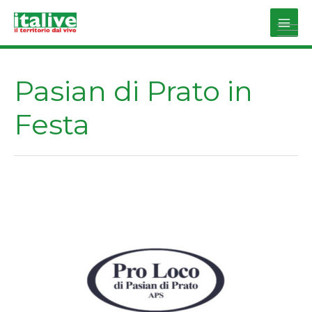
Vai
al
Main
contenuto
Men
Pasian di Prato in
Festa