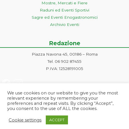
Mostre, Mercati e Fiere
Raduni ed Eventi Sportivi
Sagre ed Eventi Enogastronomici
Archivio Eventi
Redazione
Piazza Navona 45, 00186 – Roma
Tel. 06 902 87455
P.IVA: 12528191005
We use cookies on our website to give you the most
relevant experience by remembering your
preferences and repeat visits. By clicking “Accept”,
you consent to the use of ALL the cookies.
Progetto ideato e gestito dalla Markonet srl - Piazza Navona 45, 00186
Cookie settings
ACCEPT
Roma | PI e CF: 12528191005 | markonetsrl@pec.it |
Credits