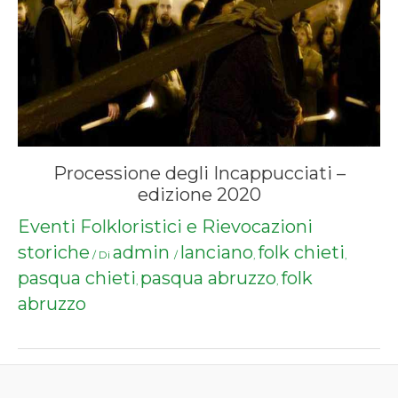
Processione degli Incappucciati –
edizione 2020
Eventi Folkloristici e Rievocazioni
storiche
admin
lanciano
folk chieti
/ Di
/
,
,
pasqua chieti
pasqua abruzzo
folk
,
,
abruzzo