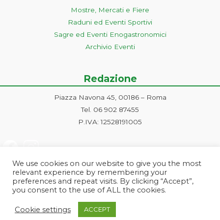
Mostre, Mercati e Fiere
Raduni ed Eventi Sportivi
Sagre ed Eventi Enogastronomici
Archivio Eventi
Redazione
Piazza Navona 45, 00186 – Roma
Tel. 06 902 87455
P.IVA: 12528191005
We use cookies on our website to give you the most
relevant experience by remembering your
preferences and repeat visits. By clicking “Accept”,
you consent to the use of ALL the cookies.
Progetto ideato e gestito dalla Markonet srl - Piazza Navona 45, 00186
Cookie settings
ACCEPT
Roma | PI e CF: 12528191005 | markonetsrl@pec.it |
Credits