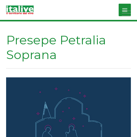
Vai
al
Main
contenuto
Men
Presepe Petralia
Soprana