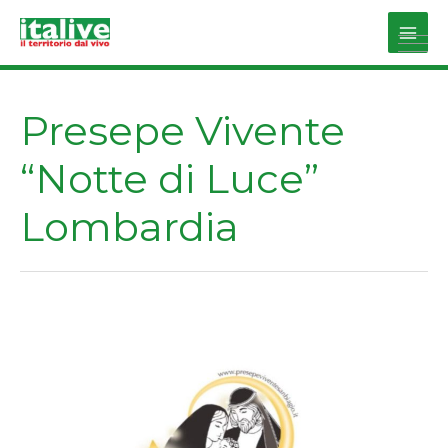
Vai
al
Main
contenuto
Men
Presepe Vivente
“Notte di Luce”
Lombardia