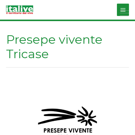
Vai
al
Main
contenuto
Men
Presepe vivente
Tricase