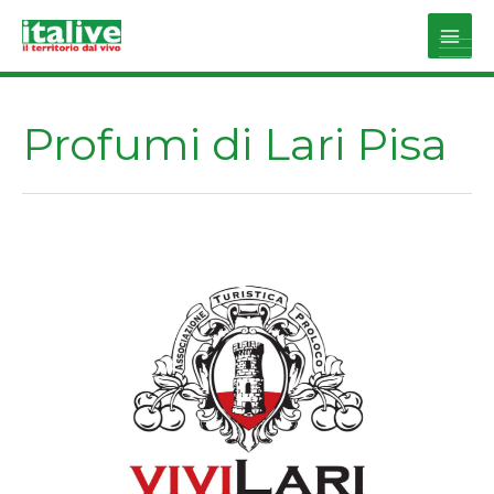
Vai
al
Main
contenuto
Men
Profumi di Lari Pisa