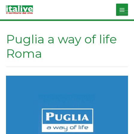
Vai
al
Main
contenuto
Men
Puglia a way of life
Roma