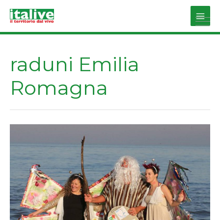
Vai
al
Main
contenuto
Men
raduni Emilia
Romagna