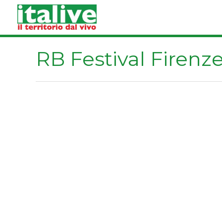
Vai
al
contenuto
RB Festival Firenz