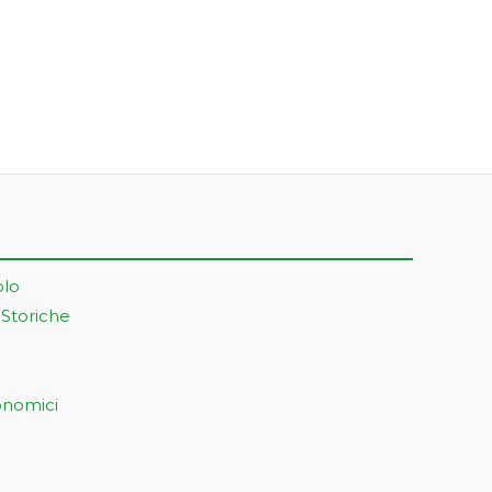
olo
 Storiche
onomici