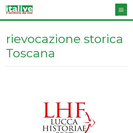
Vai
al
Main
contenuto
Men
rievocazione storica
Toscana