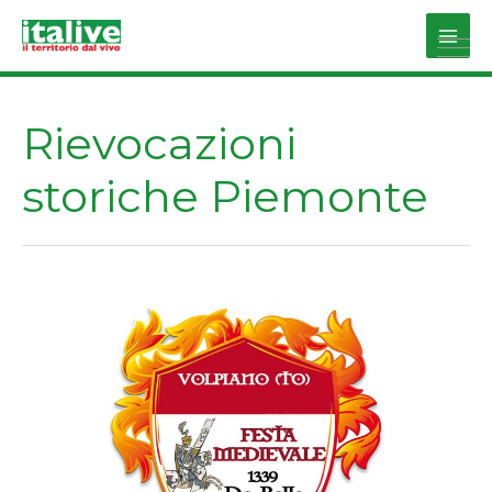
Vai
al
Main
contenuto
Men
Rievocazioni
storiche Piemonte