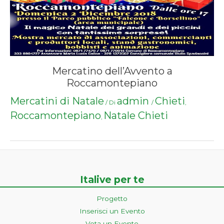
Mercatino dell’Avvento a
Roccamontepiano
Mercatini di Natale
admin
Chieti
/ Di
/
,
Roccamontepiano
Natale Chieti
,
Italive per te
Progetto
Inserisci un Evento
Vota un Evento