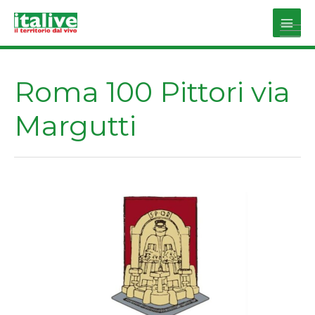
Vai
al
Main
contenuto
Men
Roma 100 Pittori via
Margutti