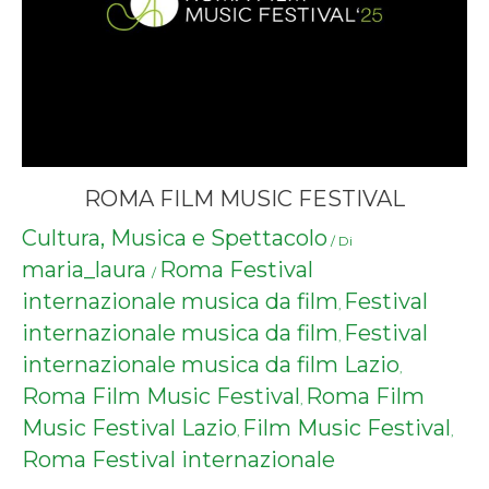
ROMA FILM MUSIC FESTIVAL
Cultura, Musica e Spettacolo
/ Di
maria_laura
Roma Festival
/
internazionale musica da film
Festival
,
internazionale musica da film
Festival
,
internazionale musica da film Lazio
,
Roma Film Music Festival
Roma Film
,
Music Festival Lazio
Film Music Festival
,
,
Roma Festival internazionale