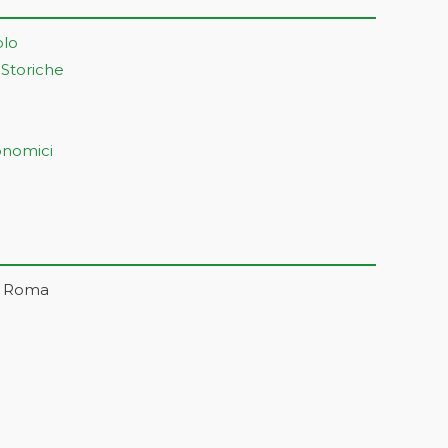
olo
 Storiche
onomici
– Roma