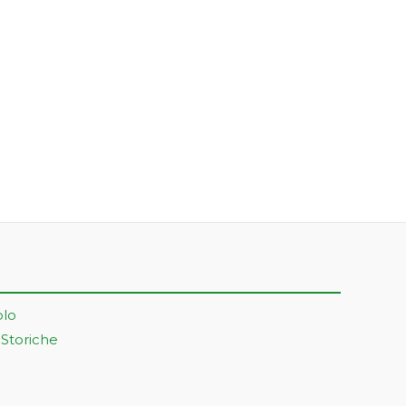
olo
 Storiche