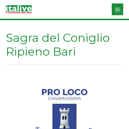
Vai
al
Main
contenuto
Men
Sagra del Coniglio
Ripieno Bari