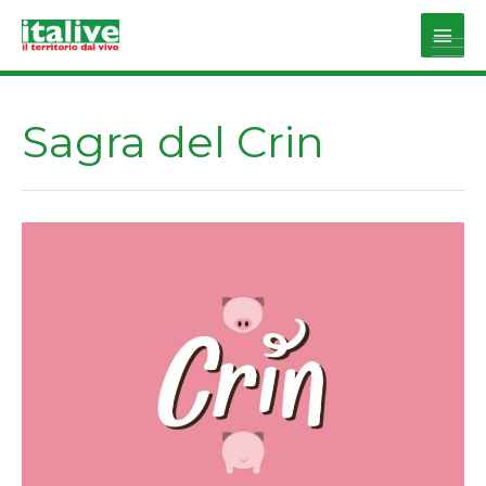
Vai
al
Main
contenuto
Men
Sagra del Crin