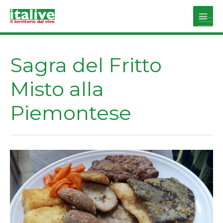
Vai
al
Main
contenuto
Men
Sagra del Fritto
Misto alla
Piemontese