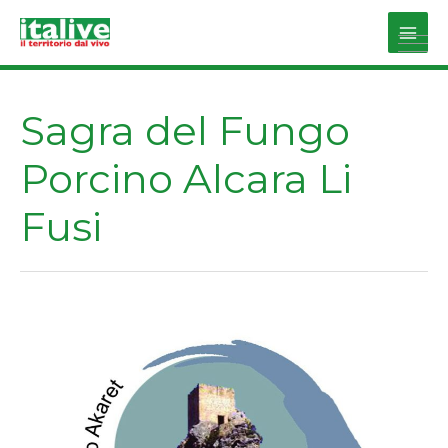
Vai
al
Main
contenuto
Men
Sagra del Fungo
Porcino Alcara Li
Fusi