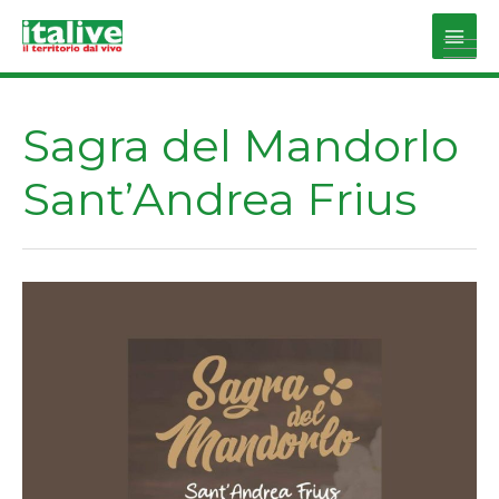
Vai
al
Main
contenuto
Men
Sagra del Mandorlo
Sant’Andrea Frius