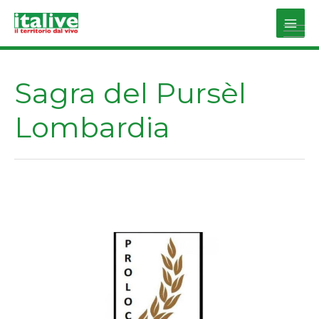
Vai
al
Main
contenuto
Men
Sagra del Pursèl
Lombardia