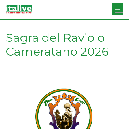
Vai
al
Main
contenuto
Men
Sagra del Raviolo
Cameratano 2026