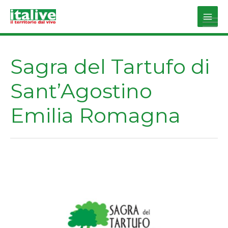
Vai
al
Main
contenuto
Men
Sagra del Tartufo di
Sant’Agostino
Emilia Romagna