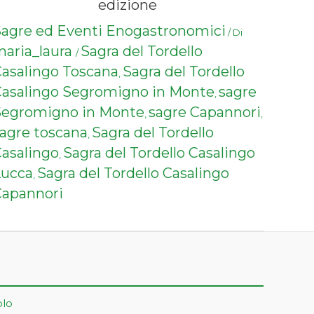
edizione
agre ed Eventi Enogastronomici
/ Di
aria_laura
Sagra del Tordello
/
asalingo Toscana
Sagra del Tordello
,
asalingo Segromigno in Monte
sagre
,
Segromigno in Monte
sagre Capannori
,
,
agre toscana
Sagra del Tordello
,
asalingo
Sagra del Tordello Casalingo
,
Lucca
Sagra del Tordello Casalingo
,
apannori
olo