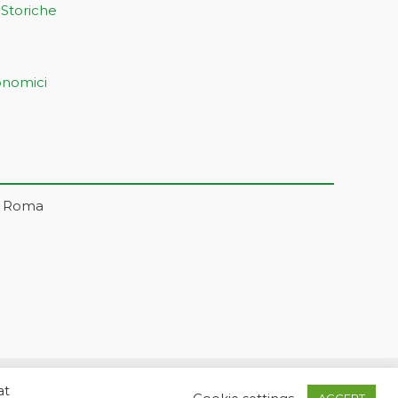
 Storiche
onomici
– Roma
at
5 | markonetsrl@pec.it |
Credits