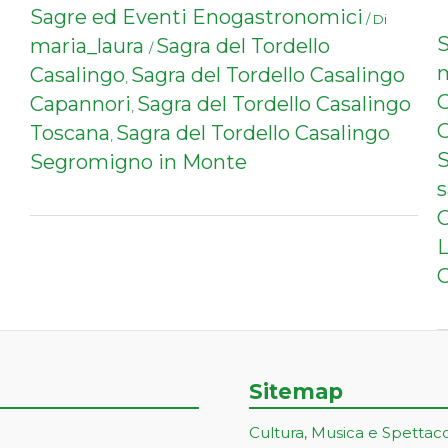
Sagre ed Eventi Enogastronomici
/ Di
S
maria_laura
Sagra del Tordello
/
m
Casalingo
Sagra del Tordello Casalingo
,
C
Capannori
Sagra del Tordello Casalingo
,
C
Toscana
Sagra del Tordello Casalingo
,
Segromigno in Monte
s
C
C
Sitemap
Cultura, Musica e Spettac