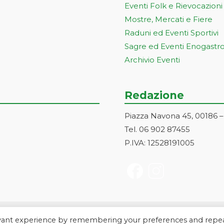
Eventi Folk e Rievocazioni
Mostre, Mercati e Fiere
Raduni ed Eventi Sportivi
Sagre ed Eventi Enogastr
Archivio Eventi
Redazione
Piazza Navona 45, 00186 
Tel. 06 902 87455
P.IVA: 12528191005
evant experience by remembering your preferences and repe
a Markonet srl - Piazza Navona 45, 00186 Roma | PI e CF: 1252819100