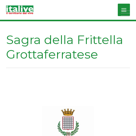
Vai
al
Main
contenuto
Men
Sagra della Frittella
Grottaferratese