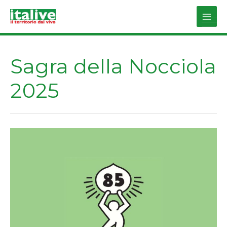
Vai
al
Main
contenuto
Men
Sagra della Nocciola
2025