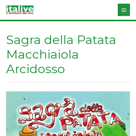
Vai
al
Main
contenuto
Men
Sagra della Patata
Macchiaiola
Arcidosso