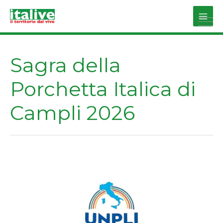
Vai
al
Main
contenuto
Men
Sagra della
Porchetta Italica di
Campli 2026