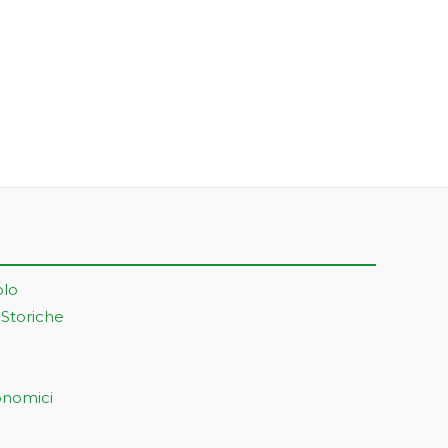
olo
 Storiche
onomici