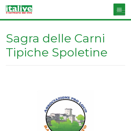
Vai
al
Main
contenuto
Men
Sagra delle Carni
Tipiche Spoletine