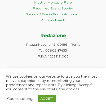
Mostre, Mercati e Fiere
Raduni ed Eventi Sportivi
Sagre ed Eventi Enogastronomici
Archivio Eventi
Redazione
Piazza Navona 45, 00186 – Roma
Tel. 06 902 87455
P.IVA: 12528191005
We use cookies on our website to give you the most
relevant experience by remembering your
preferences and repeat visits. By clicking “Accept”,
you consent to the use of ALL the cookies.
Progetto ideato e gestito dalla Markonet srl - Piazza Navona 45, 00186
Cookie settings
ACCEPT
Roma | PI e CF: 12528191005 | markonetsrl@pec.it |
Credits