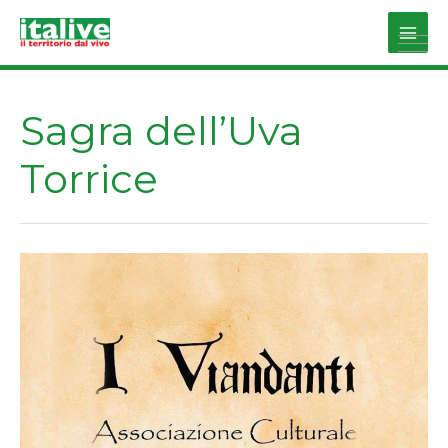
Vai
al
Main
contenuto
Men
Sagra dell’Uva
Torrice