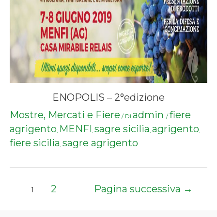
ENOPOLIS – 2°edizione
Mostre, Mercati e Fiere
admin
fiere
/ Di
/
agrigento
MENFI
sagre sicilia
agrigento
,
,
,
,
fiere sicilia
sagre agrigento
,
Paginazione
2
Pagina successiva
→
1
degli
articoli