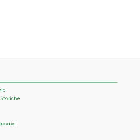
olo
 Storiche
onomici