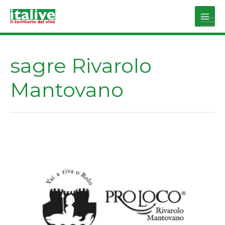
Vai
al
Main
contenuto
Men
sagre Rivarolo
Mantovano