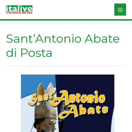
Vai
al
Main
contenuto
Men
Sant’Antonio Abate
di Posta