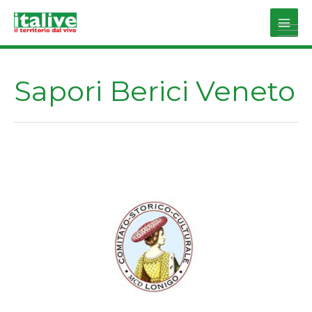
Vai
al
Main
contenuto
Men
Sapori Berici Veneto