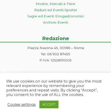
Mostre, Mercati e Fiere
Raduni ed Eventi Sportivi
Sagre ed Eventi Enogastronomici
Archivio Eventi
Redazione
Piazza Navona 45, 00186 – Roma
Tel. 06 902 87455
P.IVA: 12528191005
We use cookies on our website to give you the most
relevant experience by remembering your
preferences and repeat visits. By clicking “Accept”,
you consent to the use of ALL the cookies.
Progetto ideato e gestito dalla Markonet srl - Piazza Navona 45, 00186
Cookie settings
ACCEPT
Roma | PI e CF: 12528191005 | markonetsrl@pec.it |
Credits