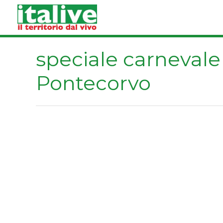
Vai
al
contenuto
speciale carnevale
Pontecorvo