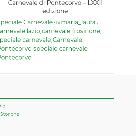
Carnevale di Pontecorvo – LXXII
edizione
peciale Carnevale
maria_laura
/ Di
/
arnevale lazio
carnevale frosinone
,
,
peciale carnevale
Carnevale
,
Pontecorvo
speciale carnevale
,
Pontecorvo
olo
 Storiche