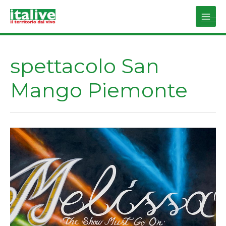
Vai
al
Main
contenuto
Men
spettacolo San
Mango Piemonte