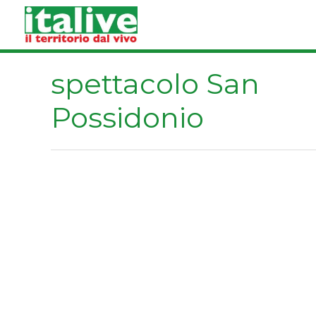
Vai
al
contenuto
spettacolo San
Possidonio