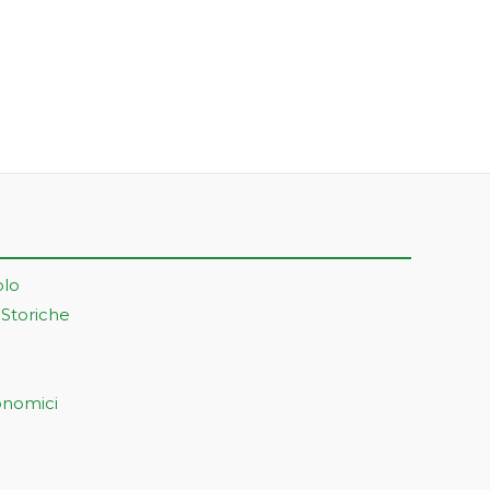
olo
 Storiche
onomici