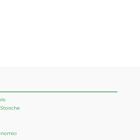
olo
 Storiche
onomici