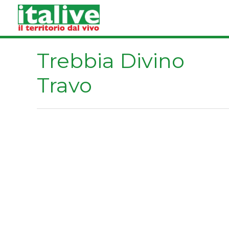
Vai
al
contenuto
Trebbia Divino
Travo