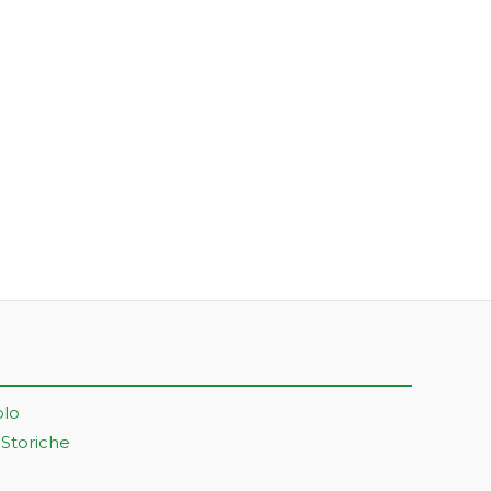
olo
 Storiche