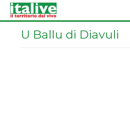
Vai
al
contenuto
U Ballu di Diavuli