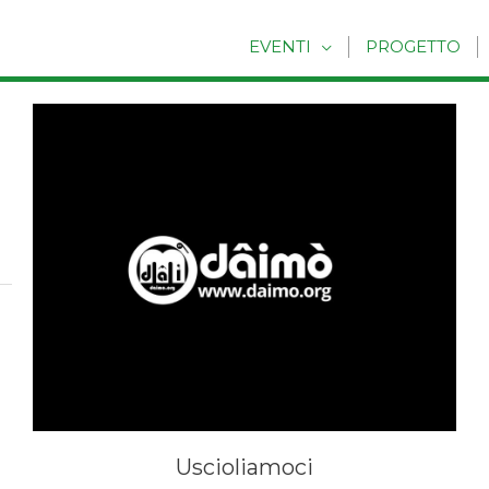
EVENTI
PROGETTO
Uscioliamoci