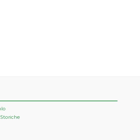
olo
 Storiche