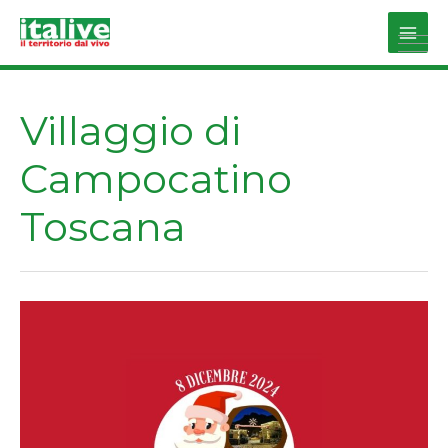
Vai
al
Main
contenuto
Men
Villaggio di
Campocatino
Toscana