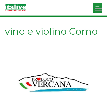
Vai
al
Main
contenuto
Men
vino e violino Como