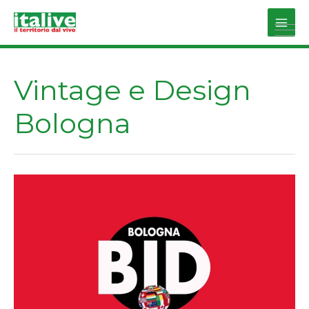
Vai
al
Main
contenuto
Men
Vintage e Design
Bologna